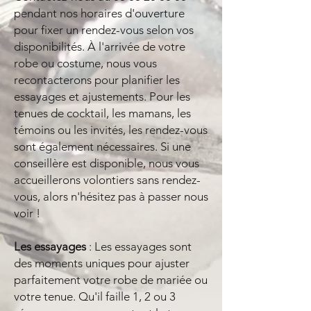
pendant nos horaires d'ouverture
pour fixer un rendez-vous selon vos
disponibilités. À l'arrivée de votre
robe ou costume, nous vous
recontacterons pour planifier les
essayages et ajustements. Pour les
tenues de cocktail, les mamans, les
témoins ou les invités, les rendez-vous
sont également nécessaires. Si une
conseillère est disponible, nous vous
accueillerons volontiers sans rendez-
vous, alors n'hésitez pas à passer nous
voir !
Les essayages
: Les essayages sont
des moments uniques pour ajuster
parfaitement votre robe de mariée ou
votre tenue. Qu'il faille 1, 2 ou 3