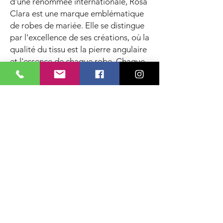
d'une renommée internationale, Rosa
Clara est une marque emblématique
de robes de mariée. Elle se distingue
par l'excellence de ses créations, où la
qualité du tissu est la pierre angulaire
et l'essence de chaque robe. Chaque
modèle reflète un équilibre parfait
entre élégance intemporelle et
modernité.
Alberto Palatchi
Alberto Palatchi, une marque qui allie
tradition et modernité, propose des
créations nuptiales uniques. Ses robes
de mariée se caractérisent par un
mélange harmonieux de concepts
classiques et contemporains, offrant
ainsi une diversité de styles adaptés à
toutes les mariées.